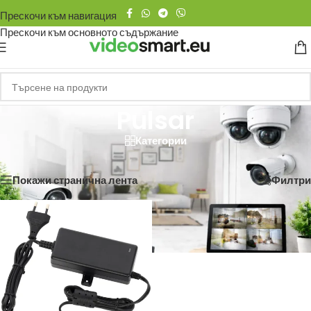
Прескочи към навигация
Прескочи към основното съдържание
Pulsar
Категории
Начало
/
Pulsar
Показване на единствения резултат
Покажи странична лента
Филтри