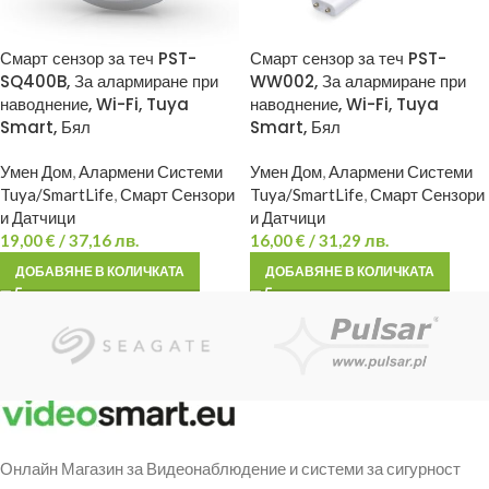
Смарт сензор за теч PST-
Смарт сензор за теч PST-
SQ400B, За алармиране при
WW002, За алармиране при
наводнение, Wi-Fi, Tuya
наводнение, Wi-Fi, Tuya
Smart, Бял
Smart, Бял
Умен Дом
,
Алармени Системи
Умен Дом
,
Алармени Системи
Tuya/SmartLife
,
Смарт Сензори
Tuya/SmartLife
,
Смарт Сензори
и Датчици
и Датчици
19,00
€
/ 37,16 лв.
16,00
€
/ 31,29 лв.
ДОБАВЯНЕ В КОЛИЧКАТА
ДОБАВЯНЕ В КОЛИЧКАТА
Онлайн Магазин за Видеонаблюдение и системи за сигурност