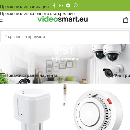
Прескочи към навигация
Прескочи към основното съдържание
PST
Категории
Начало
/
PST
Showing all 4 results
Покажи странична лента
Филтри