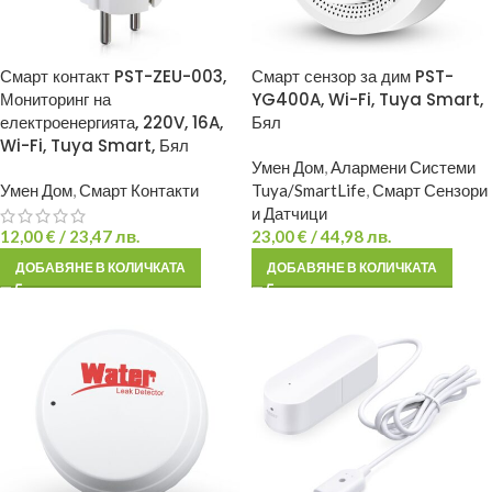
Смарт контакт PST-ZEU-003,
Смарт сензор за дим PST-
Мониторинг на
YG400A, Wi-Fi, Tuya Smart,
електроенергията, 220V, 16A,
Бял
Wi-Fi, Tuya Smart, Бял
Умен Дом
,
Алармени Системи
Умен Дом
,
Смарт Контакти
Tuya/SmartLife
,
Смарт Сензори
и Датчици
12,00
€
/ 23,47 лв.
23,00
€
/ 44,98 лв.
ДОБАВЯНЕ В КОЛИЧКАТА
ДОБАВЯНЕ В КОЛИЧКАТА