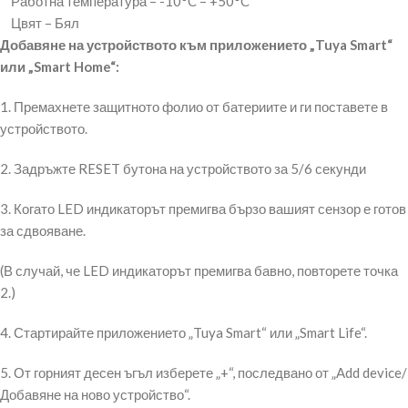
Работна температура – -10°C – +50°C
Цвят – Бял
Добавяне на устройството към приложението „Tuya Smart“
или „Smart Home“:
1. Премахнете защитното фолио от батериите и ги поставете в
устройството.
2. Задръжте RESET бутона на устройството за 5/6 секунди
3. Когато LED индикаторът премигва бързо вашият сензор е готов
за сдвояване.
(В случай, че LED индикаторът премигва бавно, повторете точка
2.)
4. Стартирайте приложението „Tuya Smart“ или „Smart Life“.
5. От горният десен ъгъл изберете „+“, последвано от „Add device/
Добавяне на ново устройство“.