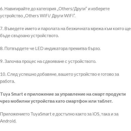
6. Навигирайте до категория „Others/Други“ и изберете
устройство „Others WiFi/ Други WiFi“.
7. Въведете името и паролата на безжичната мрежа към която ще
бъде свързано устройството.
8. Потвърдете че LED индикатора премигва бързо.
9. Започва процес на сдвояване с устройството.
10. След успешно добавяне, вашето устройство е готово за
работа.
Tuya Smart е приложение за управление на смарт продукти
чрез мобилни устройства като смартфон или таблет.
Приложението TuyaSmart е достъпно както за iOS, така и за
Android.