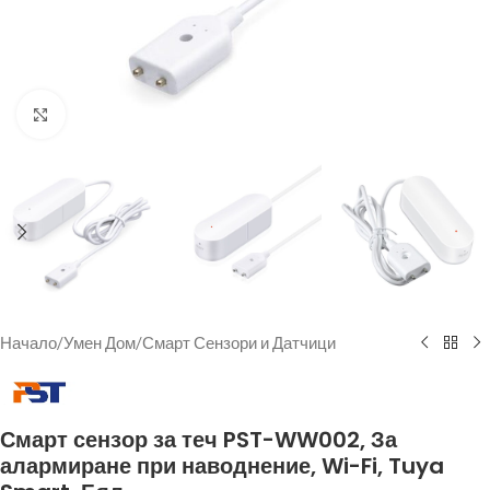
Щракнете за уголемяване
Начало
/
Умен Дом
/
Смарт Сензори и Датчици
Смарт сензор за теч PST-WW002, За
алармиране при наводнение, Wi-Fi, Tuya