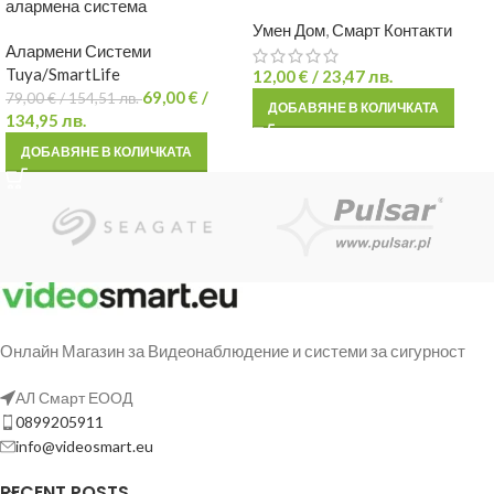
алармена система
Умен Дом
,
Смарт Контакти
Алармени Системи
Tuya/SmartLife
12,00
€
/ 23,47 лв.
69,00
€
/
79,00
€
/ 154,51 лв.
ДОБАВЯНЕ В КОЛИЧКАТА
134,95 лв.
ДОБАВЯНЕ В КОЛИЧКАТА
Онлайн Магазин за Видеонаблюдение и системи за сигурност
АЛ Смарт ЕООД
0899205911
info@videosmart.eu
RECENT POSTS