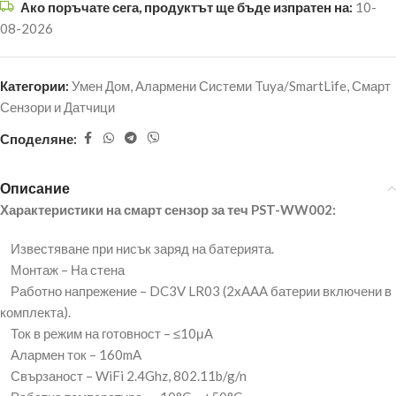
Ако поръчате сега, продуктът ще бъде изпратен на:
10-
08-2026
Категории:
Умен Дом
,
Алармени Системи Tuya/SmartLife
,
Смарт
Сензори и Датчици
Споделяне:
Описание
Характеристики на смарт сензор за теч PST-WW002:
Известяване при нисък заряд на батерията.
Монтаж – На стена
Работно напрежение – DC3V LR03 (2xAAA батерии включени в
комплекта).
Ток в режим на готовност – ≤10μА
Алармен ток – 160mA
Свързаност – WiFi 2.4Ghz, 802.11b/g/n