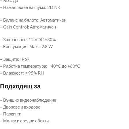
– BLC: Да
– Намаляване на шума: 2D NR
– Баланс на бялото: Автоматичен
– Gain Control: Автоматичен
– Захранване: 12 VDC ±30%
– Консумация: Макс. 2.8 W
– Защита: IP67
– Работна температура: −40°C до +60°C
– Влажност: < 95% RH
Подходящ за
– Външно видеонаблюдение
– Дворове и входове
– Паркинги
– Малки и средни обекти