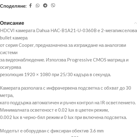
Споделяне:
Описание
HDCVI камерата Dahua HAC-B1A21-U-0360B е 2-мегапикселова
bullet камера
от серия Cooper, предназначена за изграждане на аналогови
системи
за видеонаблюдение. Използва Progressive CMOS матрица и
осигурява
резолюция 1920 × 1080 при 25/30 кадъра в секунда.
Камерата разполага с инфрачервена подсветка с обхват до 30
метра,
като поддържа автоматичен и ръчен контрол на IR осветлението.
Минималната осветеност е 0.02 lux в цветен режим,
0.002 lux в черно-бял режим и 0 lux при включена подсветка.
Моделът е оборудван с фиксиран обектив 3.6 mm