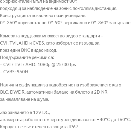
с хоризонтален ъгъл на видимост 80°,
подходящ за наблюдение на зони с по-голяма дистанция.
Конструкцията позволява позициониране:
0°–360° хоризонтално, 0°–90° вертикално и 0°–360° завъртане.
Камерата поддържа множество видео стандарти –
CVI, TVI, AHD и CVBS, като изборът се извършва
през един BNC видео изход.
Поддържаните режими са:
– CVI / TVI / AHD: 1080p @ 25/30 fps
– CVBS: 960H
Налични са функции за подобрение на изображението като
BLC, DWDR, автоматичен баланс на бялото и 2D NR
за намаляване на шума.
Захранването е 12V DC,
а камерата работи в температурен диапазон от −40°C до +60°C.
Корпусът е със степен на защита IP67.