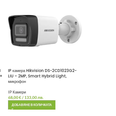
B
IP камера Hikvision DS-2CD1023G2-
IP камера Hikv
5+
LIU – 2MP, Smart Hybrid Light,
LIUF – 2MP, 2.
микрофон
Light
IP Камери
IP Камери
68,00
€
/ 133,00 лв.
71,00
€
/ 138,86
ДОБАВЯНЕ В КОЛИЧКАТА
ДОБАВЯНЕ В К