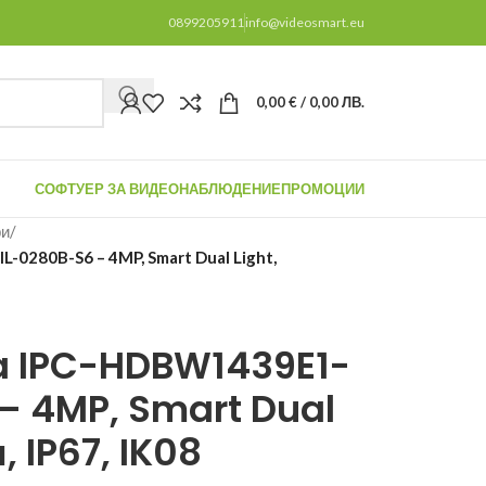
0899205911
info@videosmart.eu
0,00
€
/ 0,00 ЛВ.
СОФТУЕР ЗА ВИДЕОНАБЛЮДЕНИЕ
ПРОМОЦИИ
ри
/
-0280B-S6 – 4MP, Smart Dual Light,
a IPC-HDBW1439E1-
– 4MP, Smart Dual
, IP67, IK08