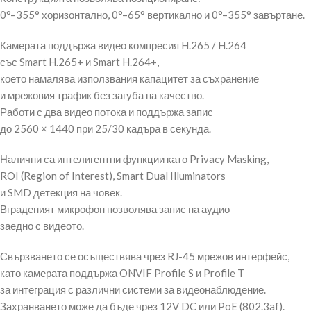
0°–355° хоризонтално, 0°–65° вертикално и 0°–355° завъртане.
Камерата поддържа видео компресия H.265 / H.264
със Smart H.265+ и Smart H.264+,
което намалява използвания капацитет за съхранение
и мрежовия трафик без загуба на качество.
Работи с два видео потока и поддържа запис
до 2560 × 1440 при 25/30 кадъра в секунда.
Налични са интелигентни функции като Privacy Masking,
ROI (Region of Interest), Smart Dual Illuminators
и SMD детекция на човек.
Вграденият микрофон позволява запис на аудио
заедно с видеото.
Свързването се осъществява чрез RJ-45 мрежов интерфейс,
като камерата поддържа ONVIF Profile S и Profile T
за интеграция с различни системи за видеонаблюдение.
Захранването може да бъде чрез 12V DC или PoE (802.3af).