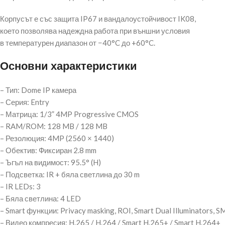
Корпусът е със защита IP67 и вандалоустойчивост IK08,
което позволява надеждна работа при външни условия
в температурен диапазон от −40°C до +60°C.
Основни характеристики
– Тип: Dome IP камера
– Серия: Entry
– Матрица: 1/3” 4MP Progressive CMOS
– RAM/ROM: 128 MB / 128 MB
– Резолюция: 4MP (2560 × 1440)
– Обектив: Фиксиран 2.8 mm
– Ъгъл на видимост: 95.5° (H)
– Подсветка: IR + бяла светлина до 30 m
– IR LEDs: 3
– Бяла светлина: 4 LED
– Smart функции: Privacy masking, ROI, Smart Dual Illuminators, 
– Видео компресия: H.265 / H.264 / Smart H.265+ / Smart H.264+