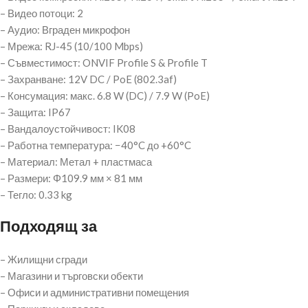
– Видео потоци: 2
– Аудио: Вграден микрофон
– Мрежа: RJ-45 (10/100 Mbps)
– Съвместимост: ONVIF Profile S & Profile T
– Захранване: 12V DC / PoE (802.3af)
– Консумация: макс. 6.8 W (DC) / 7.9 W (PoE)
– Защита: IP67
– Вандалоустойчивост: IK08
– Работна температура: −40°C до +60°C
– Материал: Метал + пластмаса
– Размери: Φ109.9 мм × 81 мм
– Тегло: 0.33 kg
Подходящ за
– Жилищни сгради
– Магазини и търговски обекти
– Офиси и административни помещения