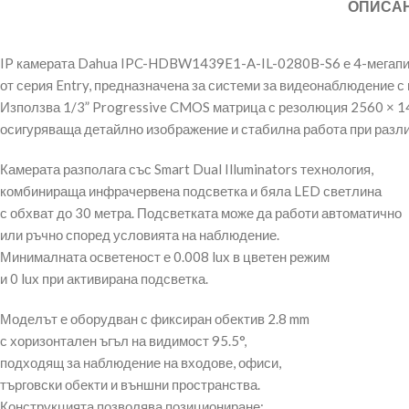
ОПИСА
IP камерата Dahua IPC-HDBW1439E1-A-IL-0280B-S6 е 4-мегапи
от серия Entry, предназначена за системи за видеонаблюдение с
Използва 1/3” Progressive CMOS матрица с резолюция 2560 × 1
осигуряваща детайлно изображение и стабилна работа при разли
Камерата разполага със Smart Dual Illuminators технология,
комбинираща инфрачервена подсветка и бяла LED светлина
с обхват до 30 метра. Подсветката може да работи автоматично
или ръчно според условията на наблюдение.
Минималната осветеност е 0.008 lux в цветен режим
и 0 lux при активирана подсветка.
Моделът е оборудван с фиксиран обектив 2.8 mm
с хоризонтален ъгъл на видимост 95.5°,
подходящ за наблюдение на входове, офиси,
търговски обекти и външни пространства.
Конструкцията позволява позициониране: