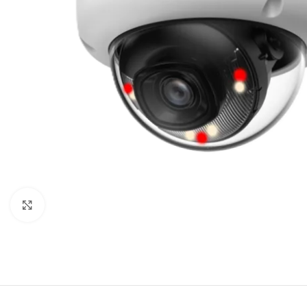
Щракнете за уголемяване