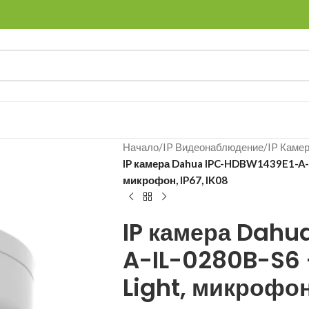
Начало
/
IP Видеонаблюдение
/
IP Каме
IP камера Dahua IPC-HDBW1439E1-A-IL
микрофон, IP67, IK08
IP камера Dahu
A-IL-0280B-S6 
Light, микрофон