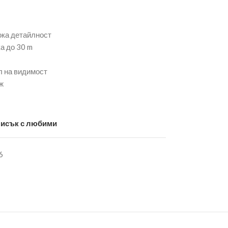
ока детайлност
ка до 30 m
л на видимост
ж
писък с любими
6