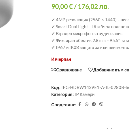
90,00
€
/ 176,02 лв.
✔ 4MP резолюция (2560 × 1440) – вис
✔ Smart Dual Light – IR и бяла подсвет
✔ Вграден микрофон за аудио запис
✔ Фиксиран обектив 2.8 mm – 95.5° ъгъ
✔ IP67 и IK08 защита за външен монта
Изчерпан
Сравняване
Добавяне към с
Код:
IPC-HDBW1439E1-A-IL-0280B-S
Категория:
IP Камери
Споделяне: