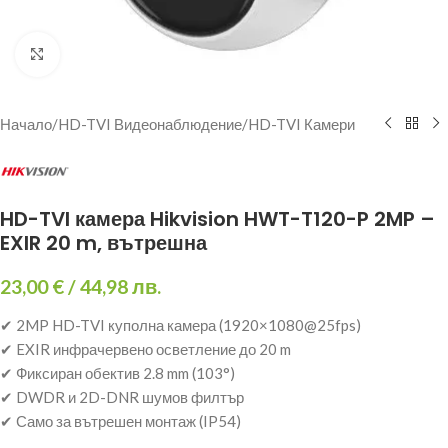
Щракнете за уголемяване
Начало
/
HD-TVI Видеонаблюдение
/
HD-TVI Камери
HD-TVI камера Hikvision HWT-T120-P 2MP –
EXIR 20 m, вътрешна
23,00
€
/ 44,98 лв.
✔ 2MP HD-TVI куполна камера (1920×1080@25fps)
✔ EXIR инфрачервено осветление до 20 m
✔ Фиксиран обектив 2.8 mm (103°)
✔ DWDR и 2D-DNR шумов филтър
✔ Само за вътрешен монтаж (IP54)