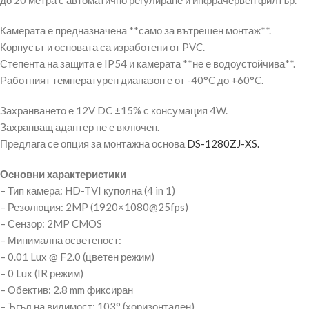
до 20 метра с автоматично регулиране и инфрачервен филтър.
Камерата е предназначена **само за вътрешен монтаж**.
Корпусът и основата са изработени от PVC.
Степента на защита е IP54 и камерата **не е водоустойчива**.
Работният температурен диапазон е от -40°C до +60°C.
Захранването е 12V DC ±15% с консумация 4W.
Захранващ адаптер не е включен.
Предлага се опция за монтажна основа
DS-1280ZJ-XS.
Основни характеристики
– Тип камера: HD-TVI куполна (4 in 1)
– Резолюция: 2MP (1920×1080@25fps)
– Сензор: 2MP CMOS
– Минимална осветеност:
– 0.01 Lux @ F2.0 (цветен режим)
– 0 Lux (IR режим)
– Обектив: 2.8 mm фиксиран
– Ъгъл на видимост: 103° (хоризонтален)