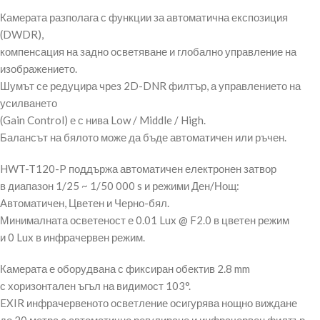
Камерата разполага с функции за автоматична експозиция
(DWDR),
компенсация на задно осветяване и глобално управление на
изображението.
Шумът се редуцира чрез 2D-DNR филтър, а управлението на
усилването
(Gain Control) е с нива Low / Middle / High.
Балансът на бялото може да бъде автоматичен или ръчен.
HWT-T120-P поддържа автоматичен електронен затвор
в диапазон 1/25 ~ 1/50 000 s и режими Ден/Нощ:
Автоматичен, Цветен и Черно-бял.
Минималната осветеност е 0.01 Lux @ F2.0 в цветен режим
и 0 Lux в инфрачервен режим.
Камерата е оборудвана с фиксиран обектив 2.8 mm
с хоризонтален ъгъл на видимост 103°.
EXIR инфрачервеното осветление осигурява нощно виждане