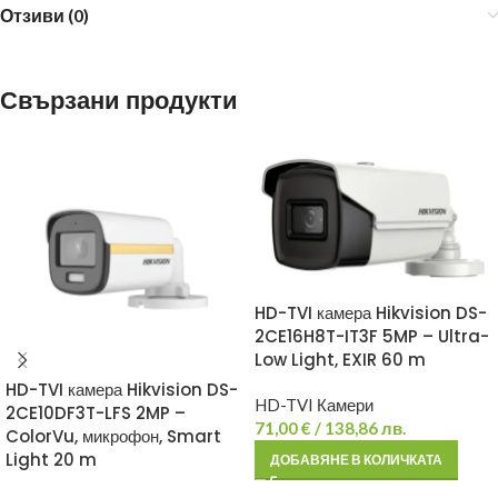
Отзиви (0)
Свързани продукти
HD-TVI камера Hikvision DS-
2CE16H8T-IT3F 5MP – Ultra-
Low Light, EXIR 60 m
HD-TVI камера Hikvision DS-
HD-TVI Камери
2CE10DF3T-LFS 2MP –
71,00
€
/ 138,86 лв.
ColorVu, микрофон, Smart
Light 20 m
ДОБАВЯНЕ В КОЛИЧКАТА