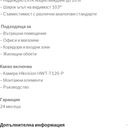
– Надеждно EXIR нощно виждане до 20 m
– Широк ъгъл на видимост 103°
– Съвместимост с различни аналогови стандарти
Подходяща за
– Вътрешни помещения
– Офиси и магазини
– Коридори и входни зони
– Жилищни обекти
Какво включва
– Камера Hikvision HWT-T120-P
– Монтажни елементи
– Ръководство
Гаранция
24 месеца
Допълнителна информация