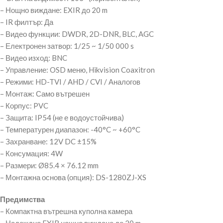
– Нощно виждане: EXIR до 20 m
– IR филтър: Да
– Видео функции: DWDR, 2D-DNR, BLC, AGC
– Електронен затвор: 1/25 ~ 1/50 000 s
– Видео изход: BNC
– Управление: OSD меню, Hikvision Coaxitron
– Режими: HD-TVI / AHD / CVI / Аналогов
– Монтаж: Само вътрешен
– Корпус: PVC
– Защита: IP54 (не е водоустойчива)
– Температурен диапазон: -40°C ~ +60°C
– Захранване: 12V DC ±15%
– Консумация: 4W
– Размери: Ø85.4 × 76.12 mm
– Монтажна основа (опция): DS-1280ZJ-XS
Предимства
– Компактна вътрешна куполна камера