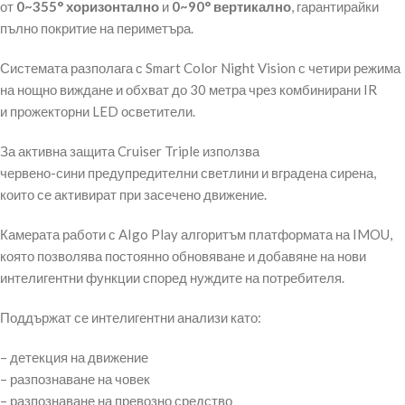
от
0~355° хоризонтално
и
0~90° вертикално
, гарантирайки
пълно покритие на периметъра.
Системата разполага с Smart Color Night Vision с четири режима
на нощно виждане и обхват до 30 метра чрез комбинирани IR
и прожекторни LED осветители.
За активна защита Cruiser Triple използва
червено-сини предупредителни светлини и вградена сирена,
които се активират при засечено движение.
Камерата работи с AIgo Play алгоритъм платформата на IMOU,
която позволява постоянно обновяване и добавяне на нови
интелигентни функции според нуждите на потребителя.
Поддържат се интелигентни анализи като:
– детекция на движение
– разпознаване на човек
– разпознаване на превозно средство