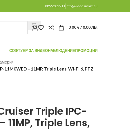
0899205911
info@videosmart.eu
0,00
€
/ 0,00 ЛВ.
СОФТУЕР ЗА ВИДЕОНАБЛЮДЕНИЕ
ПРОМОЦИИ
камери
/
UP-11M0WED – 11MP, Triple Lens, Wi-Fi 6, PTZ,
ruiser Triple IPC-
11MP, Triple Lens,