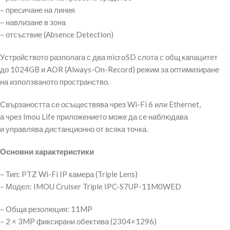
– пресичане на линия
– навлизане в зона
– отсъствие (Absence Detection)
Устройството разполага с два microSD слота с общ капацитет
до 1024GB и AOR (Always-On-Record) режим за оптимизиране
на използваното пространство.
Свързаността се осъществява чрез Wi-Fi 6 или Ethernet,
а чрез Imou Life приложението може да се наблюдава
и управлява дистанционно от всяка точка.
Основни характеристики
– Тип: PTZ Wi-Fi IP камера (Triple Lens)
– Модел: IMOU Cruiser Triple IPC-S7UP-11M0WED
– Обща резолюция: 11MP
– 2 × 3MP фиксирани обектива (2304×1296)