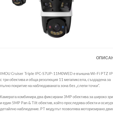
ОПИСА
IMOU Cruiser Triple IPC-S7UP-11M0WED е външна Wi-Fi PTZ IP
с три обектива и обща резолюция 11 мегапиксела, създадена за
пълно покритие на наблюдаваната зона без „слепи точки“.
Камерата комбинира два фиксирани 3MP обектива за широко зр
и един 5MP Pan & Tilt обектив, който проследява обекти и осигур
детайлно наблюдение. PT модулът позволява моторизирано дви