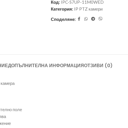
Код:
IPC-S7UP-11M0WED
Категория:
IP PTZ камери
Споделяне:
НИЕ
ДОПЪЛНИТЕЛНА ИНФОРМАЦИЯ
ОТЗИВИ (0)
 камера
ително поле
ява
жение