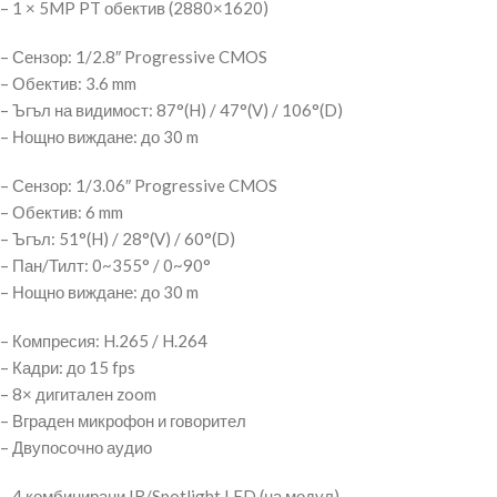
– 1 × 5MP PT обектив (2880×1620)
– Сензор: 1/2.8″ Progressive CMOS
– Обектив: 3.6 mm
– Ъгъл на видимост: 87°(H) / 47°(V) / 106°(D)
– Нощно виждане: до 30 m
– Сензор: 1/3.06″ Progressive CMOS
– Обектив: 6 mm
– Ъгъл: 51°(H) / 28°(V) / 60°(D)
– Пан/Тилт: 0~355° / 0~90°
– Нощно виждане: до 30 m
– Компресия: H.265 / H.264
– Кадри: до 15 fps
– 8× дигитален zoom
– Вграден микрофон и говорител
– Двупосочно аудио
– 4 комбинирани IR/Spotlight LED (на модул)