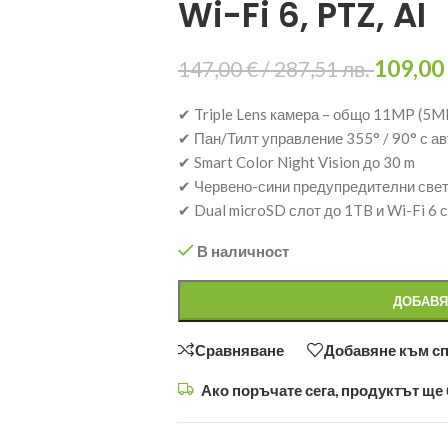
Wi-Fi 6, PTZ, AI
109,00
147,00
€
/ 287,51 лв.
✔ Triple Lens камера – общо 11MP (5
✔ Пан/Тилт управление 355° / 90° с а
✔ Smart Color Night Vision до 30 m
✔ Червено-сини предупредителни свет
✔ Dual microSD слот до 1TB и Wi-Fi 6 
В наличност
ДОБАВЯ
Сравняване
Добавяне към с
Ако поръчате сега, продуктът ще 