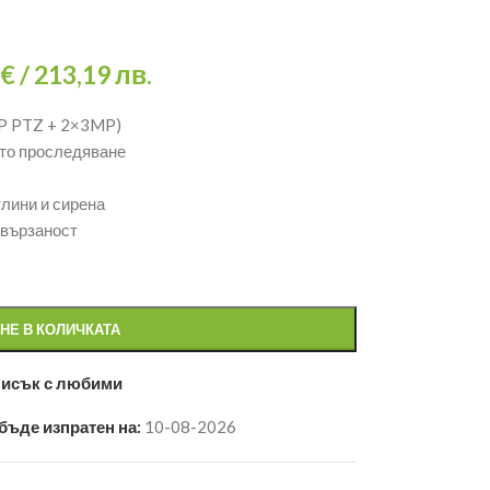
€
/ 213,19 лв.
MP PTZ + 2×3MP)
вто проследяване
лини и сирена
свързаност
НЕ В КОЛИЧКАТА
писък с любими
бъде изпратен на:
10-08-2026