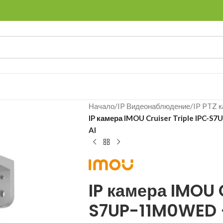
Начало
/
IP Видеонаблюдение
/
IP PTZ 
IP камера IMOU Cruiser Triple IPC-S7
AI
IP камера IMOU C
S7UP-11M0WED – 