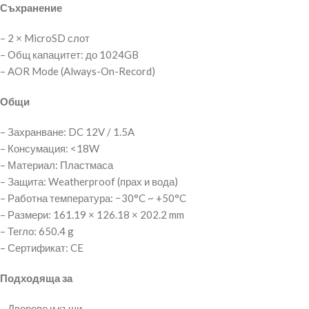
Съхранение
– 2 × MicroSD слот
– Общ капацитет: до 1024GB
– AOR Mode (Always-On-Record)
Общи
– Захранване: DC 12V / 1.5A
– Консумация: <18W
– Материал: Пластмаса
– Защита: Weatherproof (прах и вода)
– Работна температура: −30°C ~ +50°C
– Размери: 161.19 × 126.18 × 202.2 mm
– Тегло: 650.4 g
– Сертификат: CE
Подходяща за
– Дворове и къщи