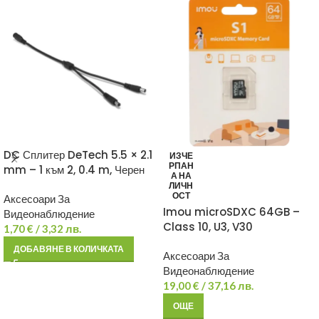
DC Сплитер DeTech 5.5 × 2.1
ИЗЧЕ
РПАН
mm – 1 към 2, 0.4 m, Черен
А НА
ЛИЧН
ОСТ
Аксесоари За
Imou microSDXC 64GB –
Видеонаблюдение
Class 10, U3, V30
1,70
€
/ 3,32 лв.
ДОБАВЯНЕ В КОЛИЧКАТА
Аксесоари За
Видеонаблюдение
19,00
€
/ 37,16 лв.
ОЩЕ