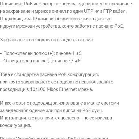
Пасивният PoE инжектор позволява едновременно предаване
на захранване и мрежов сигнал по един UTP или FTP кабел.
Подходящ е за IP камери, безжични точки за достъп
и други мрежови устройства, които работят с пасивно PoE.
Захранването се подава по следната схема:
– Положителен полюс (+): пинове 4 и 5
– Отрицателен полюс (–): пинове 7 и 8
Това е стандартна пасивна PoE конфигурация,
при която захранването се подава по неизползваните
проводници в 10/100 Mbps Ethernet мрежа.
Инжекторът е подходящ за използване в малки системи
за видеонаблюдение или при липса на PoE суич.
Инсталацията е изключително лесна – не се изисква
конфигурация.
Важно: Устройството е пасивно PoE и не разполага