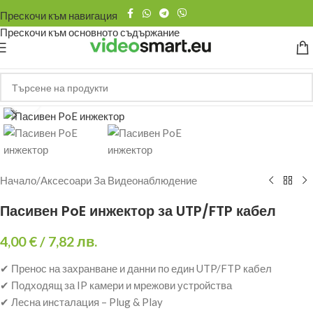
Прескочи към навигация
Прескочи към основното съдържание
Щракнете за уголемяване
Начало
/
Аксесоари За Видеонаблюдение
Пасивен PoE инжектор за UTP/FTP кабел
4,00
€
/ 7,82 лв.
✔ Пренос на захранване и данни по един UTP/FTP кабел
✔ Подходящ за IP камери и мрежови устройства
✔ Лесна инсталация – Plug & Play