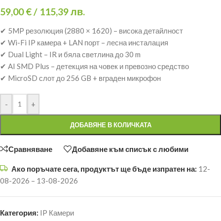
59,00
€
/ 115,39 лв.
✔ 5MP резолюция (2880 × 1620) – висока детайлност
✔ Wi-Fi IP камера + LAN порт – лесна инсталация
✔ Dual Light – IR и бяла светлина до 30 m
✔ AI SMD Plus – детекция на човек и превозно средство
✔ MicroSD слот до 256 GB + вграден микрофон
-
+
ДОБАВЯНЕ В КОЛИЧКАТА
Сравняване
Добавяне към списък с любими
Ако поръчате сега, продуктът ще бъде изпратен на:
12-
08-2026 – 13-08-2026
Категория:
IP Камери