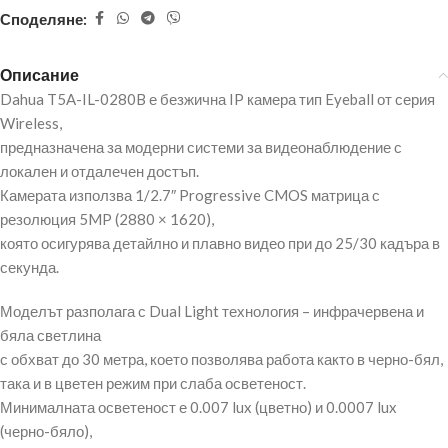
Споделяне:
Описание
Dahua T5A-IL-0280B е безжична IP камера тип Eyeball от серия
Wireless,
предназначена за модерни системи за видеонаблюдение с
локален и отдалечен достъп.
Камерата използва 1/2.7″ Progressive CMOS матрица с
резолюция 5MP (2880 × 1620),
която осигурява детайлно и плавно видео при до 25/30 кадъра в
секунда.
Моделът разполага с Dual Light технология – инфрачервена и
бяла светлина
с обхват до 30 метра, което позволява работа както в черно-бял,
така и в цветен режим при слаба осветеност.
Минималната осветеност е 0.007 lux (цветно) и 0.0007 lux
(черно-бяло),