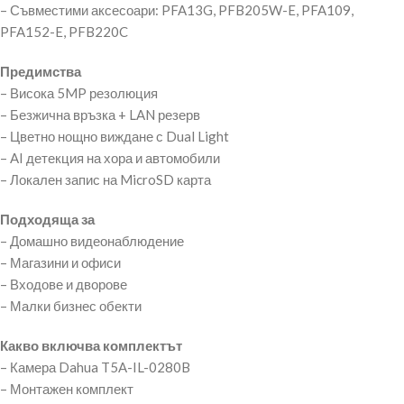
– Съвместими аксесоари: PFA13G, PFB205W-E, PFA109,
PFA152-E, PFB220C
Предимства
– Висока 5MP резолюция
– Безжична връзка + LAN резерв
– Цветно нощно виждане с Dual Light
– AI детекция на хора и автомобили
– Локален запис на MicroSD карта
Подходяща за
– Домашно видеонаблюдение
– Магазини и офиси
– Входове и дворове
– Малки бизнес обекти
Какво включва комплектът
– Камера Dahua T5A-IL-0280B
– Монтажен комплект