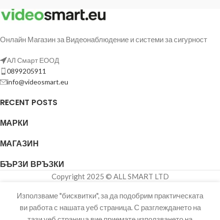
Онлайн Магазин за Видеонаблюдение и системи за сигурност
АЛ Смарт ЕООД
0899205911
info@videosmart.eu
RECENT POSTS
МАРКИ
МАГАЗИН
IP
БЪРЗИ ВРЪЗКИ
камера
Copyright 2025 © ALL SMART LTD
Dahua
T5A-IL-
0280B –
Използваме "бисквитки", за да подобрим практическата
59,00
€
/
5MP,
ви работа с нашата уеб страница. С разглеждането на
-
+
ДОБАВЯНЕ 
Wi-Fi,
115,39 лв.
тази уеб страница вие приемате използването на
агазин
Списък с любими
Количка
Моят акаунт