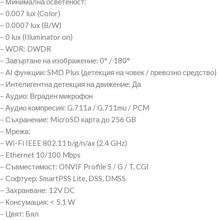
– Минимална осветеност:
– 0.007 lux (Color)
– 0.0007 lux (B/W)
– 0 lux (Illuminator on)
– WDR: DWDR
– Завъртане на изображение: 0° / 180°
– AI функции: SMD Plus (детекция на човек / превозно средство)
– Интелигентна детекция на движение: Да
– Аудио: Вграден микрофон
– Аудио компресия: G.711a / G.711mu / PCM
– Съхранение: MicroSD карта до 256 GB
– Мрежа:
– Wi-Fi IEEE 802.11 b/g/n/ax (2.4 GHz)
– Ethernet 10/100 Mbps
– Съвместимост: ONVIF Profile S / G / T, CGI
– Софтуер: SmartPSS Lite, DSS, DMSS
– Захранване: 12V DC
– Консумация: < 5.1 W
– Цвят: Бял