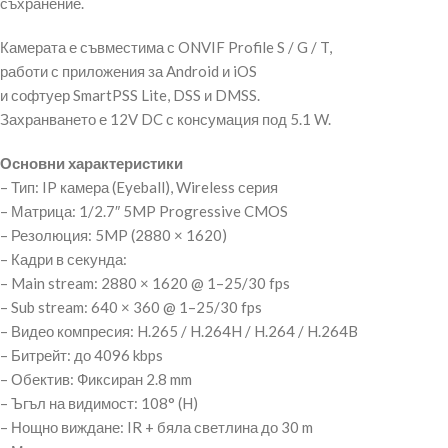
съхранение.
Камерата е съвместима с ONVIF Profile S / G / T,
работи с приложения за Android и iOS
и софтуер SmartPSS Lite, DSS и DMSS.
Захранването е 12V DC с консумация под 5.1 W.
Основни характеристики
– Тип: IP камера (Eyeball), Wireless серия
– Матрица: 1/2.7″ 5MP Progressive CMOS
– Резолюция: 5MP (2880 × 1620)
– Кадри в секунда:
– Main stream: 2880 × 1620 @ 1–25/30 fps
– Sub stream: 640 × 360 @ 1–25/30 fps
– Видео компресия: H.265 / H.264H / H.264 / H.264B
– Битрейт: до 4096 kbps
– Обектив: Фиксиран 2.8 mm
– Ъгъл на видимост: 108° (H)
– Нощно виждане: IR + бяла светлина до 30 m