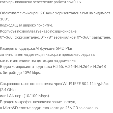
като при включено осветление работи при 0 lux.
Обективът е фиксиран 2.8 mm с хоризонтален ъгъл на видимост
108°,
подходящ за широко покритие.
Корпусът позволява гъвкаво позициониране:
0°–360° хоризонтално, 0°–78° вертикално и 0°–360° завъртане.
Камерата поддържа AI функция SMD Plus
за интелигентна детекция на хора и превозни средства,
както и интелигентна детекция на движение.
Видео компресията поддържа H.265, H.264H, H.264 и H.264B
с битрейт до 4096 kbps.
Свързаността се осъществява чрез Wi-Fi IEEE 802.11 b/g/n/ax
(2.4 GHz)
или LAN порт (10/100 Mbps).
Вграден микрофон позволява запис на звук,
а MicroSD слотът поддържа карти до 256 GB за локално